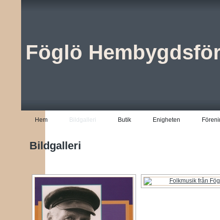
Föglö Hembygdsför
Hem
Bildgalleri
Butik
Enigheten
Föreni
Bildgalleri