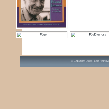
¬© Copyright 2010 Föglö Hembyg