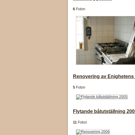
6
Foton
Renovering av Enighetens
5
Foton
Flytande båtutställning 20
11
Foton