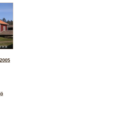
 2005
lö