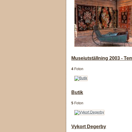
Museiutställning 2003 - Te
4
Foton
Butik
5
Foton
Vykort Degerby