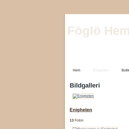
Föglö Hem
Hem
Bildgalleri
Buti
Bildgalleri
Enigheten
13
Foton