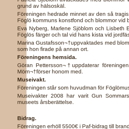
grund av hälsoskäl.
Föreningen hedrade minnet av den så tragisk
Föglö kommuns konstfond och blommor vid 
Eva Nyberg, Marlene Sjöblom och Lisbeth E
Föglös färger och tal vid hans kista vid jord
Marina Gustafsson¬†uppvaktades med blomm
som hon firade på annan ort.
Föreningens hemsida.
Göran Pettersson¬†uppdaterar föreningen
Mörn¬†förser honom med.
Museivakt.
Föreningen står som huvudman för Föglömuse
Museivakter 2008 har varit Gun Sommarst
museets årsberättelse.
Bidrag.
Föreningen erhöll 5500€ i Paf-bidrag till bra