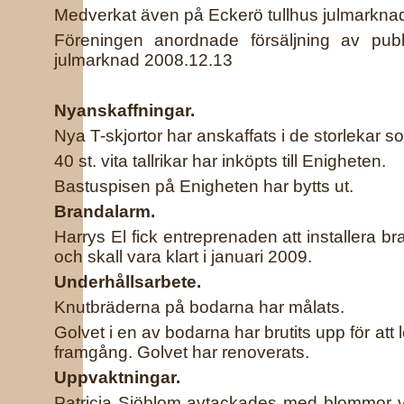
Medverkat även på Eckerö tullhus julmarknad 
Föreningen anordnade försäljning av publi
julmarknad 2008.12.13
Nyanskaffningar.
Nya T-skjortor har anskaffats i de storlekar s
40 st. vita tallrikar har inköpts till Enigheten.
Bastuspisen på Enigheten har bytts ut.
Brandalarm.
Harrys El fick entreprenaden att installera 
och skall vara klart i januari 2009.
Underhållsarbete.
Knutbräderna på bodarna har målats.
Golvet i en av bodarna har brutits upp för at
framgång. Golvet har renoverats.
Uppvaktningar.
Patricia Sjöblom avtackades med blommor v