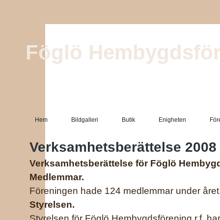
Föglö Hembygdsför
Hem
Bildgalleri
Butik
Enigheten
För
Verksamhetsberättelse 2008
Verksamhetsberättelse för
Föglö Hembygd
Medlemmar.
Föreningen hade 124 medlemmar under året
Styrelsen.
Styrelsen för Föglö Hembygdsförening r.f. ha