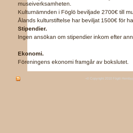
museiverksamheten.
Kulturnämnden i Föglö beviljade 2700€ till m
Ålands kulturstiftelse har beviljat 1500€ för h
Stipendier.
Ingen ansökan om stipendier inkom efter anno
Ekonomi.
Föreningens ekonomi framgår av bokslutet.
¬© Copyright 2010 Föglö Hembyg