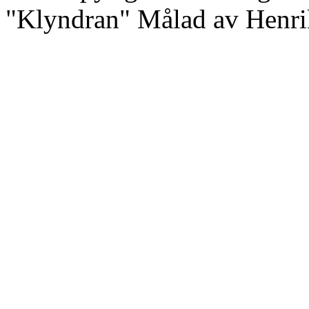
"Klyndran" Målad av Henr